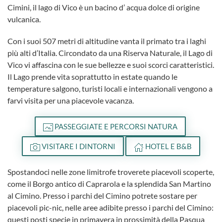
Cimini, il lago di Vico è un bacino d’ acqua dolce di origine
vulcanica.
Con i suoi 507 metri di altitudine vanta il primato tra i laghi
più alti d’Italia. Circondato da una Riserva Naturale, il
Lago di
Vico
vi affascina con le sue bellezze e suoi scorci caratteristici.
Il Lago prende vita soprattutto in estate quando le
temperature salgono, turisti locali e internazionali vengono a
farvi visita per una piacevole vacanza.
PASSEGGIATE E PERCORSI NATURA
VISITARE I DINTORNI
HOTEL E B&B
Spostandoci nelle zone limitrofe troverete piacevoli scoperte,
come il Borgo antico di Caprarola e la splendida San Martino
al Cimino. Presso i parchi del Cimino potrete sostare per
piacevoli pic-nic, nelle aree adibite presso i parchi del Cimino:
questi posti specie in primavera in prossimità della Pasqua