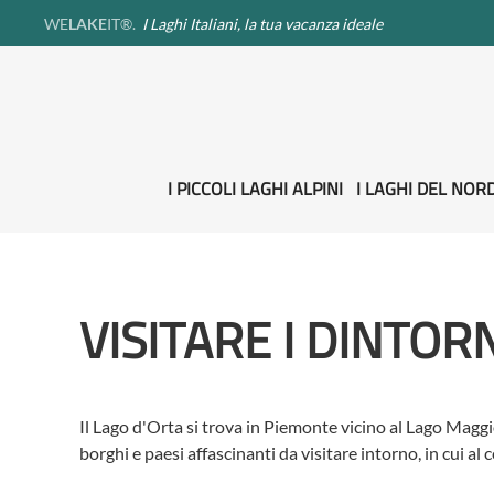
WE
LAKE
IT®.
I Laghi Italiani, la tua vacanza ideale
I PICCOLI LAGHI ALPINI
I LAGHI DEL NORD
VISITARE I DINTOR
Il Lago d'Orta si trova in Piemonte vicino al Lago Magg
borghi e paesi affascinanti da visitare intorno, in cui al c