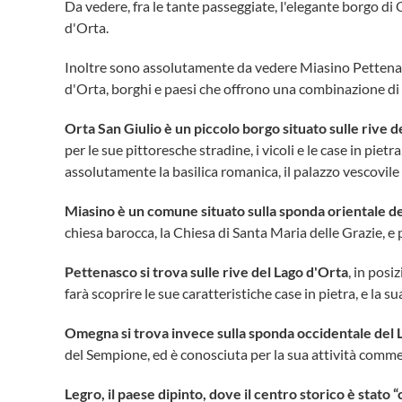
Da vedere, fra le tante passeggiate, l'elegante borgo di O
d'Orta.
Inoltre sono assolutamente da vedere Miasino Pettenas
d'Orta,
borghi e paesi che offrono una combinazione di b
Orta San Giulio è un piccolo borgo situato sulle rive d
per le sue pittoresche stradine, i vicoli e le case in piet
assolutamente la basilica romanica, il palazzo vescovile
Miasino è un comune situato sulla sponda orientale d
chiesa barocca, la Chiesa di Santa Maria delle Grazie, e 
Pettenasco si trova sulle rive del Lago d'Orta
, in posi
farà scoprire le sue caratteristiche case in pietra, e la s
Omegna si trova invece sulla sponda occidentale del 
del Sempione, ed è conosciuta per la sua attività commer
Legro, il paese dipinto, dove il centro storico è stato “