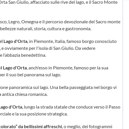
rta San Giulio, affacciato sulle rive del lago, e il Sacro Monte
co, Legro, Omegna e il percorso devozionale del Sacro monte
ellezze naturali, storia, cultura e gastronomia.
el Lago d'Orta
, in Piemonte, Italia, famoso borgo conosciuto
ra, e ovviamente per l'isola di San Giulio. Da vedere
 e l’abbazia benedettina.
el Lago d'Orta
, anch'esso in Piemonte, famoso per la sua
per il suo bel panorama sul lago.
zione panoramica sul lago. Una bella passeggiata nel borgo vi
ua antica chiesa romanica.
Lago d'Orta
, lungo la strada statale che conduce verso il Passo
ciale e la sua posizione strategica.
colorato” da bellissimi affreschi
, o meglio, dei fotogrammi