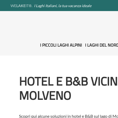
WE
LAKE
IT®.
I Laghi Italiani, la tua vacanza ideale
I PICCOLI LAGHI ALPINI
I LAGHI DEL NORD
HOTEL E B&B VICIN
MOLVENO
Scopri qui alcune soluzioni in hotel e B&B sul lago di M